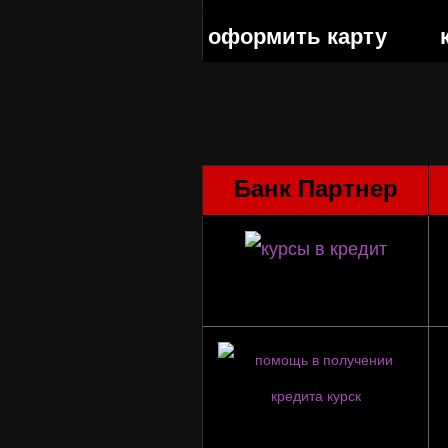
оформить к
арту
Банк Партнер