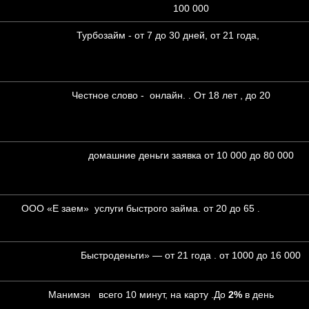
100 000
Турбозайм - от 7 до 30 дней, от 21 года,
от 1000 д
Честное слово - онлайн. . От 18 лет , до 20
от 2000
домашние деньги заявка от 10 000 до 80 000
от 0,7% 
ОО «Е заем» услуги быстрого займа. от 20 до 65
.
о 20 000
Быстроденьги» — от 21 года . от 1000 до 16 000
Манимэн всего 10 минут, на карту .До
2%
в день
от 200