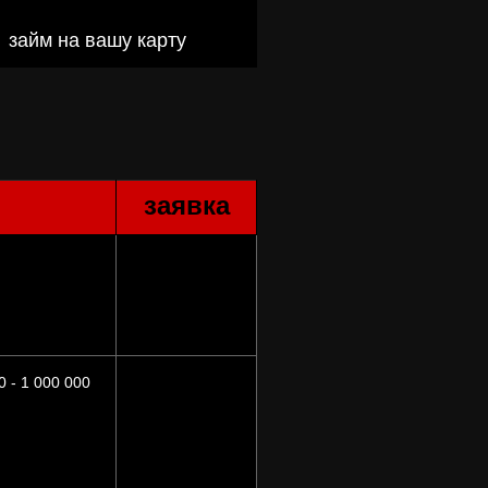
займ н
а вашу карту
заявка
 - 1 000 000