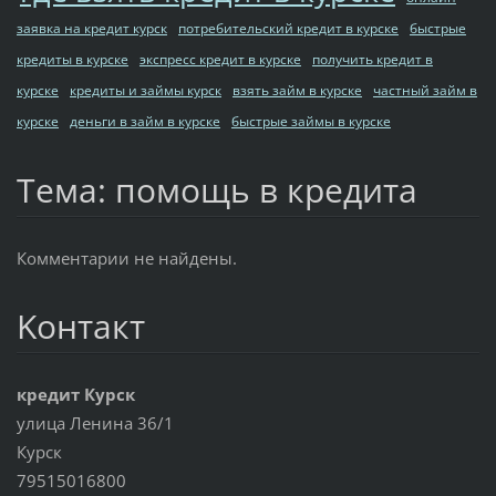
заявка на кредит курск
потребительский кредит в курске
быстрые
кредиты в курске
экспресс кредит в курске
получить кредит в
курске
кредиты и займы курск
взять займ в курске
частный займ в
курске
деньги в займ в курске
быстрые займы в курске
Тема: помощь в кредита
Комментарии не найдены.
Koнтакт
кредит Курск
улица Ленина 36/1
Курск
79515016800