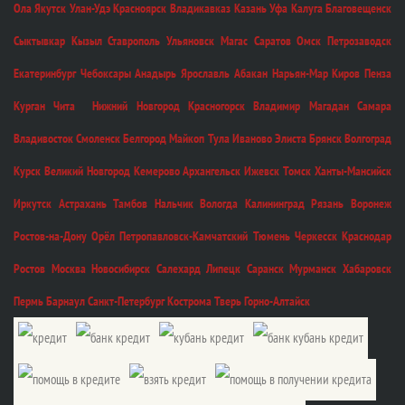
Ола Якутск Улан-Удэ Красноярск Владикавказ Казань Уфа Калуга Благовещенск
Сыктывкар Кызыл Ставрополь Ульяновск Магас Саратов Омск Петрозаводск
Екатеринбург Чебоксары Анадырь Ярославль Абакан Нарьян-Мар Киров Пенза
Курган Чита Нижний Новгород Красногорск Владимир Магадан Самара
Владивосток Смоленск Белгород Майкоп Тула Иваново Элиста Брянск Волгоград
Курск Великий Новгород Кемерово Архангельск Ижевск Томск Ханты-Мансийск
Иркутск Астрахань Тамбов Нальчик Вологда Калининград Рязань Воронеж
Ростов-на-Дону Орёл Петропавловск-Камчатский Тюмень Черкесск Краснодар
Ростов Москва Новосибирск Салехард Липецк Саранск Мурманск Хабаровск
Пермь Барнаул Санкт-Петербург Кострома Тверь Горно-Алтайск